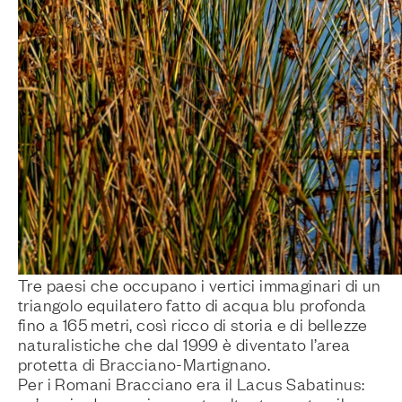
Tre paesi che occupano i vertici immaginari di un
triangolo equilatero fatto di acqua blu profonda
fino a 165 metri, così ricco di storia e di bellezze
naturalistiche che dal 1999 è diventato l’area
protetta di Bracciano-Martignano.
Per i Romani Bracciano era il
Lacus Sabatinus
: