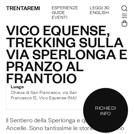
TRENTAREMI
ESPERIENZE
LEGGI 30
GUIDE
ENGLISH
EVENTI
VICO EQUENSE,
TREKKING SULLA
VIA SPERLONGA E
PRANZO AL
FRANTOIO
Luogo
Chiesa di San Francesco, via San
Francesco 12, Vico Equense (NA)
RICHIEDI
INFO
Il Sentiero della Sperlonga e quello delle
Ancelle. Sono tantissime le storie che hanno