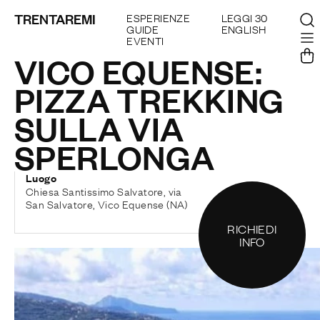
TRENTAREMI
ESPERIENZE
LEGGI 30
GUIDE
ENGLISH
EVENTI
VICO EQUENSE:
PIZZA TREKKING
SULLA VIA
SPERLONGA
Luogo
Chiesa Santissimo Salvatore, via
San Salvatore, Vico Equense (NA)
RICHIEDI
INFO