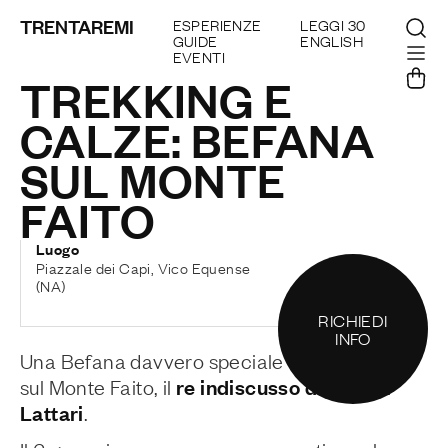
TRENTAREMI
ESPERIENZE
LEGGI 30
GUIDE
ENGLISH
EVENTI
TREKKING E
CALZE: BEFANA
SUL MONTE
FAITO
Luogo
Piazzale dei Capi, Vico Equense
(NA)
RICHIEDI
INFO
Una Befana davvero speciale da trascorrere
re indiscusso dei Monti
sul Monte Faito, il
Lattari
.