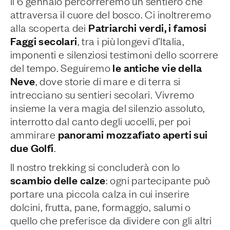
Il 6 gennaio percorreremo un sentiero che
attraversa il cuore del bosco. Ci inoltreremo
Patriarchi verdi, i famosi
alla scoperta dei
Faggi secolari
, tra i più longevi d’Italia,
imponenti e silenziosi testimoni dello scorrere
le antiche vie della
del tempo. Seguiremo
Neve
, dove storie di mare e di terra si
intrecciano su sentieri secolari. Vivremo
insieme la vera magia del silenzio assoluto,
interrotto dal canto degli uccelli, per poi
panorami mozzafiato aperti sui
ammirare
due Golfi
.
Il nostro trekking si concluderà con lo
scambio delle calze
: ogni partecipante può
portare una piccola calza in cui inserire
dolcini, frutta, pane, formaggio, salumi o
quello che preferisce da dividere con gli altri