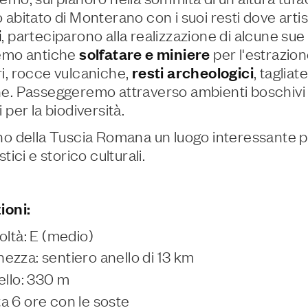
abitato di Monterano con i suoi resti dove artisti,
i
, parteciparono alla realizzazione di alcune sue
remo antiche
solfatare e miniere
per l'estrazione
i, rocce vulcaniche,
resti archeologici
, taglia
e. Passeggeremo attraverso ambienti boschivi e 
 per la biodiversità.
no della Tuscia Romana un luogo interessante p
stici e storico culturali.
ioni:
coltà: E (medio)
ezza: sentiero anello di 13 km
vello: 330 m
a 6 ore con le soste