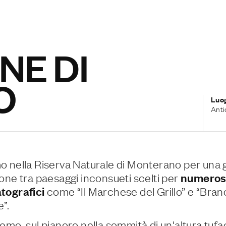
NE DI
O
Luo
Anti
 nella Riserva Naturale di Monterano per una 
one tra paesaggi inconsueti scelti per
numerosi
tografici
come “Il Marchese del Grillo” e “Bran
e”.
emo, sul pianoro nella sommità di un'altura tufac