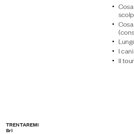
Cosa 
scolp
Cosa 
(consi
Lungo
I can
Il to
TRENTAREMI
Srl