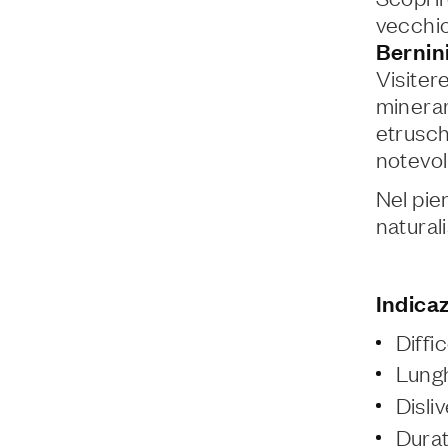
vecchio 
Bernin
Visite
minerar
etrusch
notevoli
Nel pie
naturali
Indicaz
Diffi
Lungh
Disli
Durat