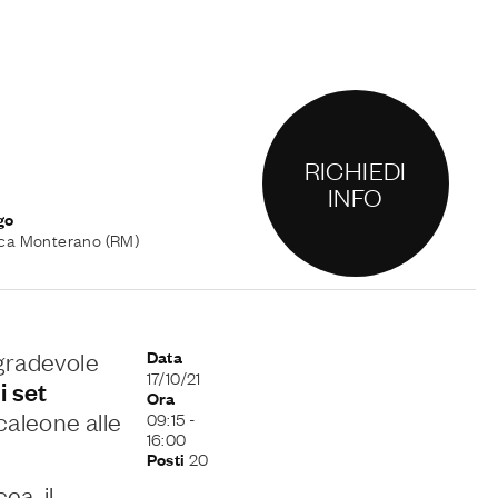
RICHIEDI
INFO
go
ca Monterano (RM)
gradevole
Data
17/10/21
 set
Ora
caleone alle
09:15
-
16:00
20
Posti
ea, il