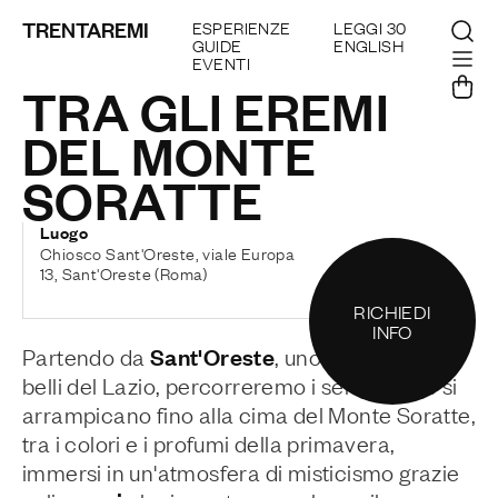
TRENTAREMI
ESPERIENZE
LEGGI 30
GUIDE
ENGLISH
EVENTI
TRA GLI EREMI
DEL MONTE
SORATTE
Luogo
Chiosco Sant'Oreste, viale Europa
13, Sant'Oreste (Roma)
RICHIEDI
INFO
Sant'Oreste
Partendo da
, uno dei borghi più
belli del Lazio, percorreremo i sentieri che si
arrampicano fino alla cima del Monte Soratte,
tra i colori e i profumi della primavera,
immersi in un'atmosfera di misticismo grazie