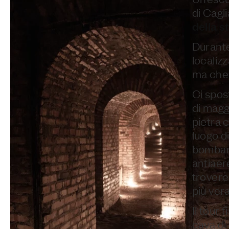
di Cagli
della s
Durante
localizz
ma che 
Ci spos
di magg
pietra 
luogo di
bombard
antiaer
trover
più ver
Il tour f
cava di