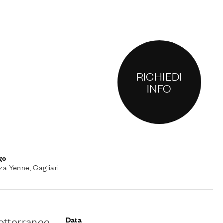
RICHIEDI
INFO
go
za Yenne, Cagliari
sotterranee
Data