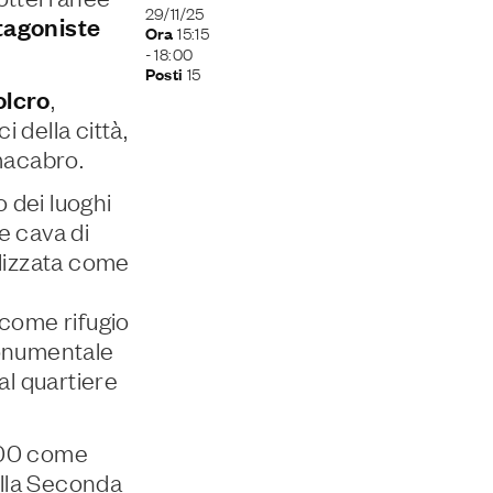
29/11/25
tagoniste
15:15
Ora
- 18:00
15
Posti
olcro
,
i della città,
macabro.
o dei luoghi
e cava di
ilizzata come
 come rifugio
monumentale
al quartiere
’800 come
nella Seconda