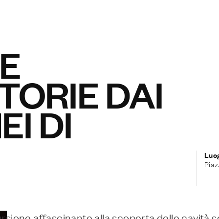
 E
TORIE DAI
I DI
Luo
Piaz
rsione affascinante alla scoperta delle cavità 