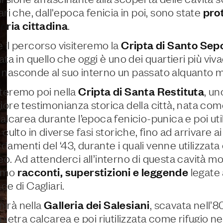
ari che, dall'epoca fenicia in poi, sono state
pro
toria cittadina
.
 il percorso visiteremo la
Cripta di Santo Sep
ata in quello che oggi è uno dei quartieri più vivac
nasconde al suo interno un passato alquanto 
teremo poi nella
Cripta di Santa Restituta
, un
iore testimonianza storica della città, nata com
calcarea durante l’epoca fenicio-punica e poi ut
 culto in diverse fasi storiche, fino ad arrivare ai
amenti del ‘43, durante i quali venne utilizzata
eo. Ad attenderci all’interno di questa cavità 
emo
racconti, superstizioni e leggende
legate 
ace di Cagliari.
inirà nella
Galleria dei Salesiani
, scavata nell
 pietra calcarea e poi riutilizzata come rifugio 