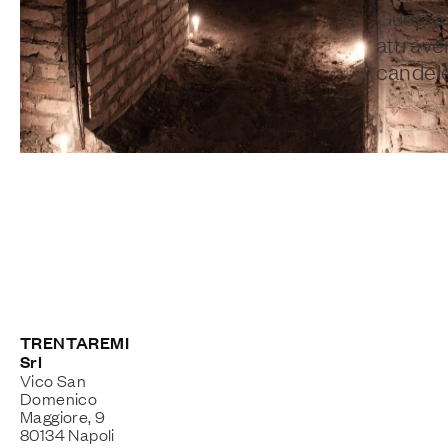
Guerra 
attrave
candele 
TRENTAREMI
Srl
Vico San
Domenico
Maggiore, 9
80134 Napoli