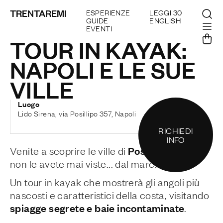
TRENTAREMI
ESPERIENZE
LEGGI 30
GUIDE
ENGLISH
EVENTI
TOUR IN KAYAK:
NAPOLI E LE SUE
VILLE
Luogo
Lido Sirena, via Posillipo 357, Napoli
RICHIEDI
INFO
Posillipo
Venite a scoprire le ville di
come
non le avete mai viste... dal mare!
Un tour in kayak che mostrerà gli angoli più
nascosti e caratteristici della costa, visitando
spiagge segrete e baie incontaminate
.