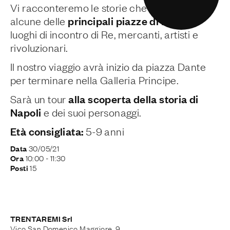
Vi racconteremo le storie che sono nate in
principali piazze di Napoli
alcune delle
,
luoghi di incontro di Re, mercanti, artisti e
rivoluzionari.
Il nostro viaggio avrà inizio da piazza Dante
per terminare nella Galleria Principe.
alla scoperta della storia di
Sarà un tour
Napoli
e dei suoi personaggi.
Età consigliata:
5-9 anni
30/05/21
Data
10:00
- 11:30
Ora
15
Posti
TRENTAREMI Srl
Vico San Domenico Maggiore, 9