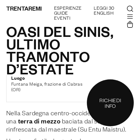
TRENTAREMI
ESPERIENZE
LEGGI 30
GUIDE
ENGLISH
EVENTI
OASI DEL SINIS,
ULTIMO
TRAMONTO
D’ESTATE
Luogo
Funtana Meiga, frazione di Cabras
(OR)
RICHIEDI
INFO
Nella Sardegna centro-occidentale esiste
terra di mezzo
una
baciata dal sole e
rinfrescata dal maestrale (
Su Entu Maistru
).