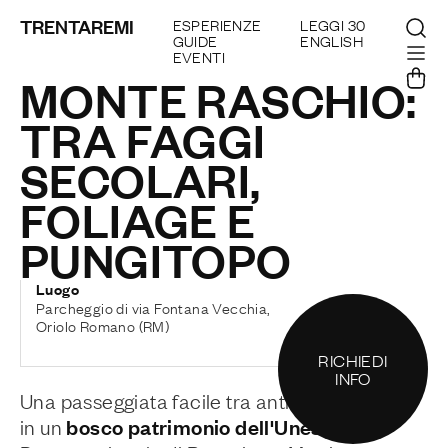
TRENTAREMI
ESPERIENZE
LEGGI 30
GUIDE
ENGLISH
EVENTI
MONTE RASCHIO:
TRA FAGGI
SECOLARI,
FOLIAGE E
PUNGITOPO
Luogo
Parcheggio di via Fontana Vecchia,
Oriolo Romano (RM)
RICHIEDI
INFO
Una passeggiata facile tra antichissimi faggi,
bosco patrimonio dell'Unesco
in un
, nel