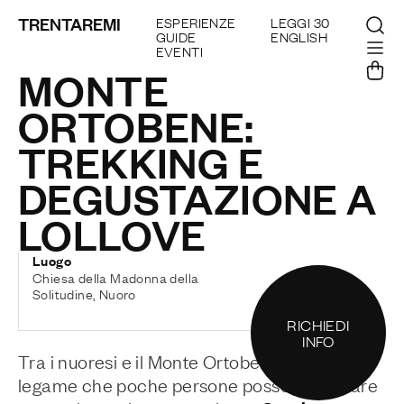
TRENTAREMI
ESPERIENZE
LEGGI 30
GUIDE
ENGLISH
EVENTI
MONTE
ORTOBENE:
TREKKING E
DEGUSTAZIONE A
LOLLOVE
Luogo
Chiesa della Madonna della
Solitudine, Nuoro
RICHIEDI
INFO
Tra i nuoresi e il
Monte Ortobene
vi è un
legame che poche persone possono vantare