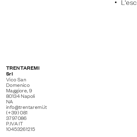
L'esc
TRENTAREMI
Srl
Vico San
Domenico
Maggiore, 9
80134 Napoli
NA
info@trentaremi.it
(+39) 081
3797086
P.IVA IT
10453261215