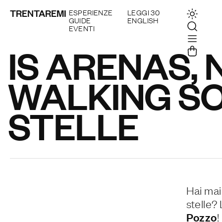
TRENTAREMI
ESPERIENZE
LEGGI 30
GUIDE
ENGLISH
EVENTI
IS ARENAS,
WALKING SO
STELLE
Hai mai
stelle?
Pozzo
!