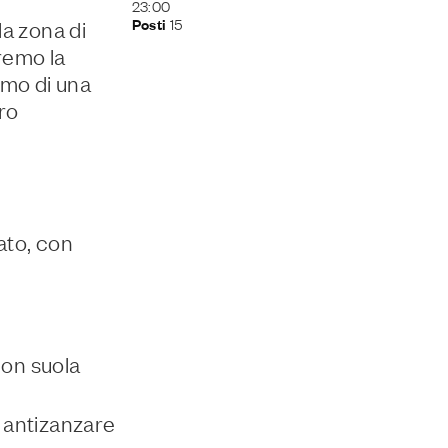
23:00
15
Posti
la zona di
remo la
emo di una
ero
ato, con
con suola
; antizanzare