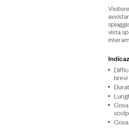
Visiter
avvista
spiaggi
vista s
interam
Indicaz
Diffi
brevi 
Durat
Lungh
Cosa 
scolp
Cosa 