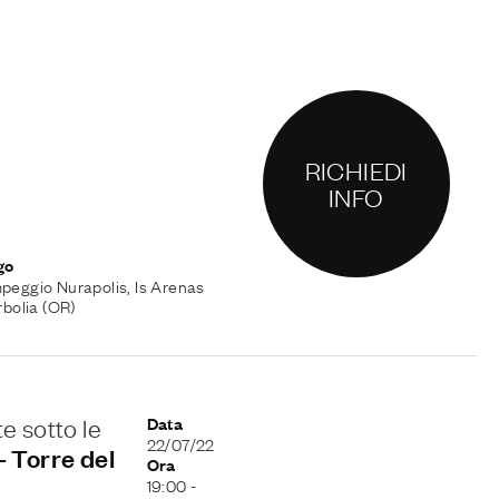
RICHIEDI
INFO
go
eggio Nurapolis, Is Arenas
rbolia (OR)
e sotto le
Data
22/07/22
- Torre del
Ora
19:00
-