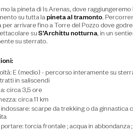
emo la pineta di Is Arenas, dove raggiungeremo 
mento su tutta la
pineta al tramonto
. Percorre
a per arrivare fino a Torre del Pozzo dove godr
pettacolare su
S’Archittu notturna
, in un senti
ente su sterrato.
ioni:
coltà: E (medio) - percorso interamente su sterr
tratti in saliscendi
a: circa 3,5 ore
ezza: circa 11 km
indossare: scarpe da trekking o da ginnastica 
ita
portare: torcia frontale ; acqua in abbondanza 