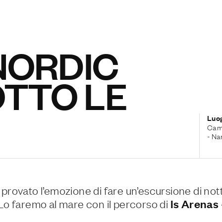
 NORDIC
TTO LE
Luo
Camp
- Na
 provato l’emozione di fare un’escursione di nott
 Lo faremo al mare con il percorso di
Is Arenas 