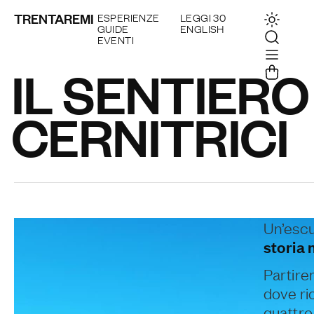
TRENTAREMI
ESPERIENZE
LEGGI 30
GUIDE
ENGLISH
EVENTI
IL SENTIERO
CERNITRICI
Un’escu
storia
Partire
dove ri
quattro