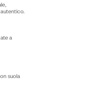
le,
autentico.
uate a
con suola