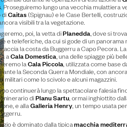
s
. Proseguiremo lungo una vecchia mulattiera ve
o di
Caitas
(Spignau) e le Case Bertelli, costruzi
ncora visibili tra la vegetazione.
geremo, poi, la vetta di
Planedda
, dove si trova
e e teleferiche, da cui si gode di un panorama
raccia la costa da Buggerru a Capo Pecora. La 
rà a
Cala Domestica
, una delle spiagge più bell
siteremo la
Cala Piccola
, utilizzata come base 
ante la Seconda Guerra Mondiale, con ancora v
e militari come lo scivolo e alcuni magazzini.
ino continuerà lungo la spettacolare falesia fino
o minerario di
Planu Sartu
, ormai inghiottito dal
ione, e alla
Galleria Henry
, un tempo usata per 
Buggerru.
aggio è dominato dalla tipica
macchia mediterr