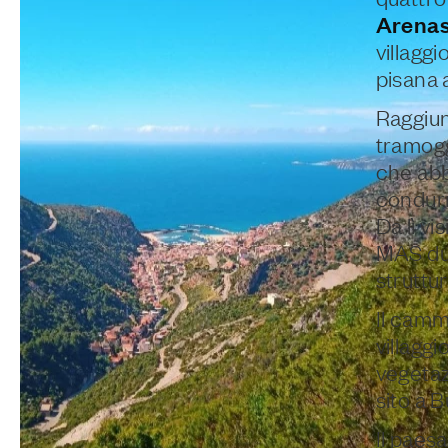
Arena
villaggi
pisana a
Raggiun
tramogg
che abb
condur
Da lì vi
MAS dur
struttur
Il camm
villaggi
vegetaz
sito a 
Il paes