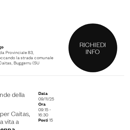
RICHIEDI
go
INFO
da Provinciale 83,
ccando la strada comunale
Caitas, Buggerru (SU
nde della
Data
09/11/25
Ora
09:15
-
per Caitas,
16:30
15
Posti
a vita a
enna