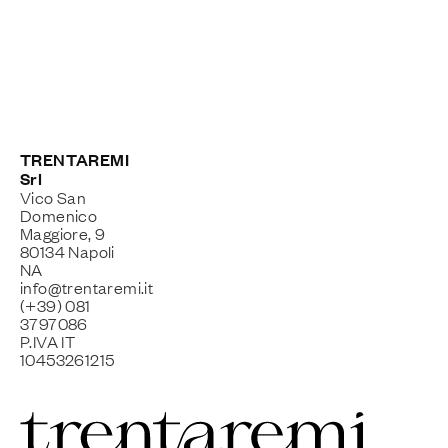
TRENTAREMI
Srl
Vico San
Domenico
Maggiore, 9
80134 Napoli
NA
info@trentaremi.it
(+39) 081
3797086
P.IVA IT
10453261215