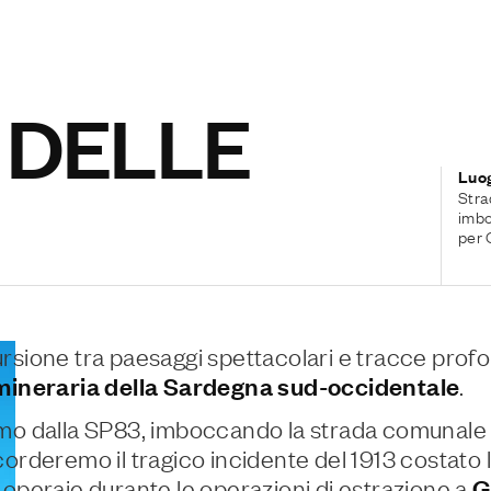
 DELLE
Luo
Stra
imbo
per 
rsione tra paesaggi spettacolari e tracce profo
 mineraria della Sardegna sud-occidentale
.
mo dalla SP83, imboccando la strada comunale 
corderemo il tragico incidente del 1913 costato l
 operaie durante le operazioni di estrazione a
G