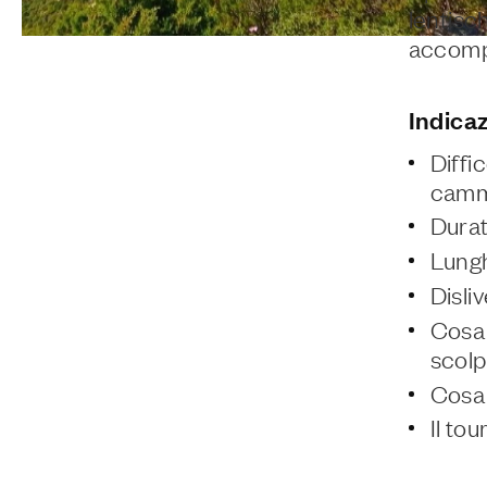
lentisch
accompa
Indicaz
Diffi
camm
Durat
Lungh
Disli
Cosa 
scolp
Cosa 
Il to