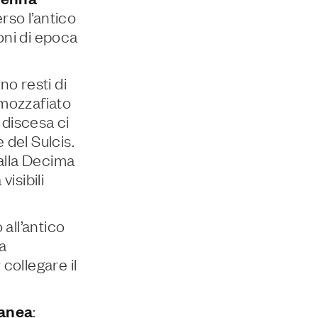
rso l’antico
oni di epoca
no resti di
 mozzafiato
discesa ci
e del Sulcis.
dalla Decima
isibili
 all’antico
la
collegare il
anea
: