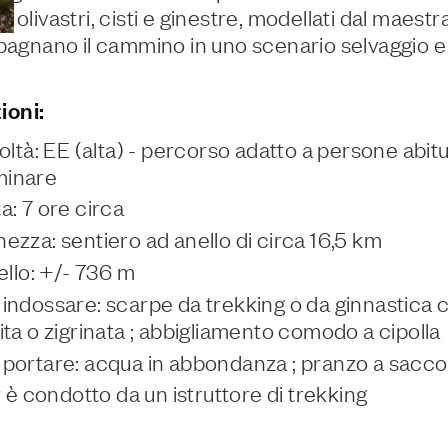
i, olivastri, cisti e ginestre, modellati dal maestra
gnano il cammino in uno scenario selvaggio e 
ioni:
coltà: EE (alta) - percorso adatto a persone abit
inare
a: 7 ore circa
ezza: sentiero ad anello di circa 16,5 km
vello: +/- 736 m
indossare: scarpe da trekking o da ginnastica 
ita o zigrinata ; abbigliamento comodo a cipolla
portare: acqua in abbondanza ; pranzo a sacco
ur è condotto da un istruttore di trekking