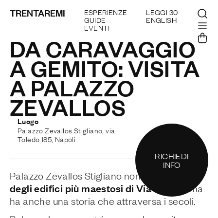
TRENTAREMI
ESPERIENZE
LEGGI 30
GUIDE
ENGLISH
EVENTI
DA CARAVAGGIO
A GEMITO: VISITA
A PALAZZO
ZEVALLOS
Luogo
Palazzo Zevallos Stigliano, via
Toledo 185, Napoli
RICHIEDI
INFO
uno
Palazzo Zevallos Stigliano non è solo
degli edifici più maestosi di Via Toledo
, ma
ha anche una storia che attraversa i secoli.