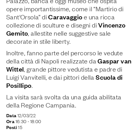
Palazzo, banca e oggi museo che ospita
opere importantissime, come il “Martirio di
Caravaggio
Sant'Orsola” di
e una ricca
Vincenzo
collezione di sculture e disegni di
Gemito
, allestite nelle suggestive sale
decorate in stile liberty.
Inoltre, fanno parte del percorso le vedute
Gaspar van
della città di Napoli realizzate da
Wittel
, grande pittore vedutista e padre di
Scuola di
Luigi Vanvitelli, e dai pittori della
Posillipo
.
La visita sarà svolta da una guida abilitata
della Regione Campania.
12/03/22
Data
16:30
- 18:00
Ora
15
Posti