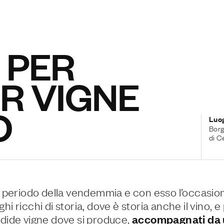
 PER
ER VIGNE
O
Luo
Borg
di C
il periodo della vendemmia e con esso l’occasio
hi ricchi di storia, dove è storia anche il vino, 
ndide vigne dove si produce,
accompagnati da 