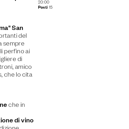
20:00
15
Posti
sma" San
ortanti del
da sempre
i perfino ai
gliere di
troni, amico
, che lo cita
gne
che in
one di vino
dizione.