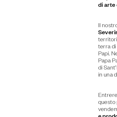
di arte
Il nostr
Severi
territo
terra d
Papi. Ne
Papa Pa
di Sant
in una d
Entrer
questo 
vende
e prodot