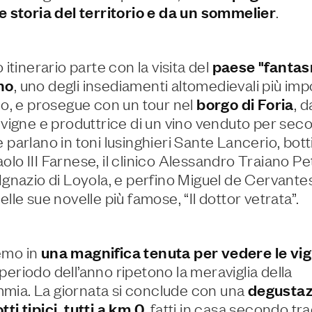
 e storia del territorio e da un sommelier
.
o itinerario parte con la visita del
paese "fanta
no
, uno degli insediamenti altomedievali più imp
rio, e prosegue con un tour nel
borgo di Foria
, 
i vigne e produttrice di un vino venduto per secol
 parlano in toni lusinghieri Sante Lancerio, botti
olo III Farnese, il clinico Alessandro Traiano Pe
’Ignazio di Loyola, e perfino Miguel de Cervantes
elle sue novelle più famose, “Il dottor vetrata”.
emo in
una magnifica tenuta per vedere le vi
periodo dell’anno ripetono la meraviglia della
mmia.
La giornata si conclude con una
degustazi
ti tipici, tutti a km 0
, fatti in casa secondo tra