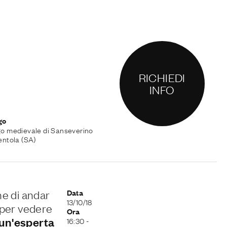
RICHIEDI
INFO
go
o medievale di Sanseverino
entola (SA)
ne di andar
Data
13/10/18
e per vedere
Ora
un'esperta
16:30
-