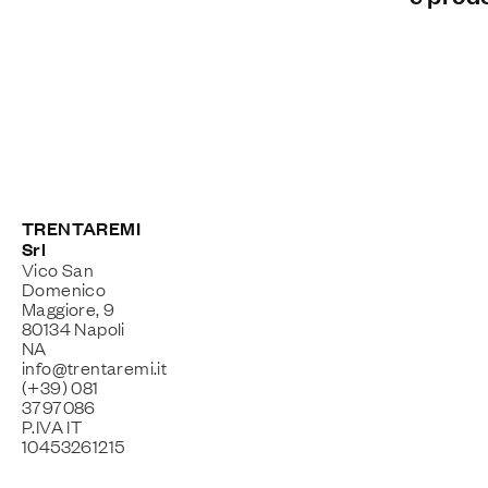
TRENTAREMI
Srl
Vico San
Domenico
Maggiore, 9
80134 Napoli
NA
info@trentaremi.it
(+39) 081
3797086
P.IVA IT
10453261215