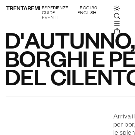
TRENTAREMI
ESPERIENZE
LEGGI 30
GUIDE
ENGLISH
EVENTI
D'AUTUNNO,
BORGHI E P
DEL CILENT
Arriva 
per borg
le sple