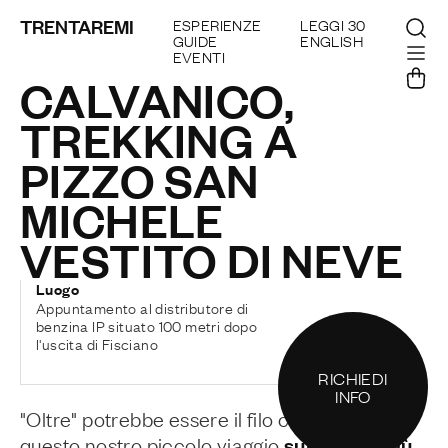
TRENTAREMI
ESPERIENZE
LEGGI 30
GUIDE
ENGLISH
EVENTI
CALVANICO,
TREKKING A
PIZZO SAN
MICHELE
VESTITO DI NEVE
Luogo
Appuntamento al distributore di
benzina IP situato 100 metri dopo
l'uscita di Fisciano
RICHIEDI
INFO
"Oltre" potrebbe essere il filo conduttore di
sulla cima più
questo nostro piccolo viaggio