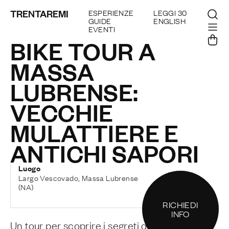
TRENTAREMI
ESPERIENZE
LEGGI 30
GUIDE
ENGLISH
EVENTI
BIKE TOUR A
MASSA
LUBRENSE:
VECCHIE
MULATTIERE E
ANTICHI SAPORI
Luogo
Largo Vescovado, Massa Lubrense
(NA)
RICHIEDI
INFO
Un tour per scoprire i segreti di luoghi