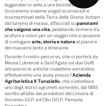
leggendari in sella a una bicicletta.
Scoveremo insieme angoli sconosciuti e
incontaminati della Terra delle Sirene, lontani
panorami
dal turismo di massa, affacciati su
che valgono una vita
, pedalando immersi tra
profumi e colori per un viaggio che si propone
arte, storia e natura
di coniugare
al piacere
del muoversi lento e itinerante.
Durante il nostro percorso, che ci porterà da
Massa Lubrense a Sant’Agata sui due Golfi
attraverso le antiche mulattiere sorrentine,
Azienda
effettueremo una sosta presso l’
Agrituristica Il Turuziello
, che custodisce
uno degli storici agrumeti sorrentini, dal 1893
iscritto all’albo dei produttori del Limone di
Sorrento I.G.P. ed Olio D.O.P. Penisola
Sorrentina.