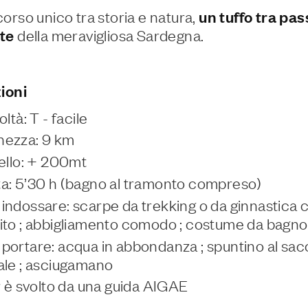
orso unico tra storia e natura,
un tuffo tra pas
te
della meravigliosa Sardegna.
ioni
oltà: T - facile
hezza: 9 km
vello: + 200mt
a: 5’30 h (bagno al tramonto compreso)
indossare: scarpe da trekking o da ginnastica 
ito ; abbigliamento comodo ; costume da bagno
portare: acqua in abbondanza ; spuntino al sacc
ale ; asciugamano
ur è svolto da una guida AIGAE