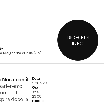
RICHIEDI
INFO
go
a Margherita di Pula (CA)
 Nora con il
Data
27/07/20
, parleremo
Ora
fumi del
18:30
-
23:00
spira dopo la
15
Posti