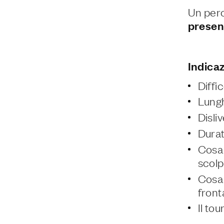
Un perc
presen
Indicaz
Diffic
Lung
Disli
Durat
Cosa 
scolp
Cosa 
front
Il to