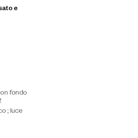
sato e
con fondo
!
o ; luce