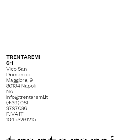
TRENTAREMI
Srl
Vico San
Domenico
Maggiore, 9
80134 Napoli
NA
info@trentaremi.it
(+39) 081
3797086
P.IVA IT
10453261215