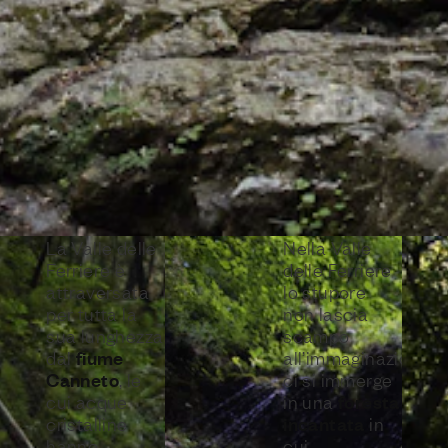
La Valle delle
Nella Valle
Ferriere è
delle Ferriere
attraversata
lo stupore
per tutta la
non lascia
sua lunghezza
scampo
fiume
dal
all’immaginazione:
Canneto
, le
ci si immerge
foresta
cui acque
in una
incantata
cristalline
in
hanno
cui