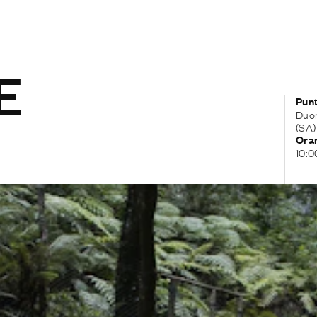
E
Punt
Duom
(SA)
Orar
10:0