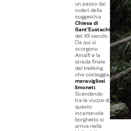
un passo dai
ruderi della
suggestiva
Chiesa di
Sant’Eustachio
,
del XII secolo.
Da qui si
scorgono
Amalfi e la
strada finale
del trekking
che costeggia
meravigliosi
limoneti
.
Scendendo
tra le viuzze di
questo
incantevole
borghetto si
arriva nella