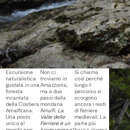
Escursione
Non ci
Si chiama
naturalistica
troviamo in
così perché
guidata in una
Amazzonia,
lungo il
foresta
ma a due
percorso si
incantata
passi dalla
scorgono
della Costiera
mondana
ancora i resti
Amalfitana.
Amalfi.
La
di ferriere
Una posto
Valle delle
medievali. La
unico al
Ferriere è un
parte più
mondo con
luogo unico al
bassa, invece,