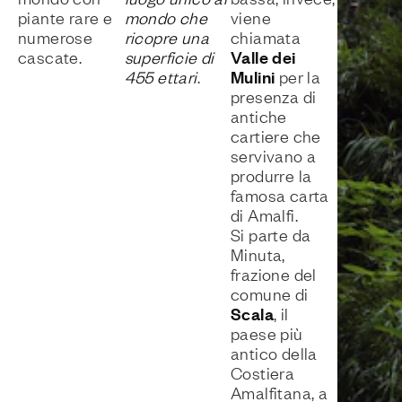
piante rare e
mondo che
viene
numerose
ricopre una
chiamata
Valle dei
cascate.
superficie di
Mulini
455 ettari
.
per la
presenza di
antiche
cartiere che
servivano a
produrre la
famosa carta
di Amalfi.
Si parte da
Minuta,
frazione del
comune di
Scala
, il
paese più
antico della
Costiera
Amalfitana, a