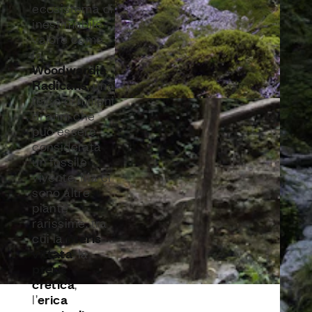
ecosistema di
inestimabile
valore come
la
Woodwardia
Radicans
, una
felce di milioni
di anni che
può essere
considerata
un fossile
vivente. Ma ci
sono altre
piante
rarissime, tra
pteris
cui la
vittata
, la
pteris
cretica
,
erica
l’