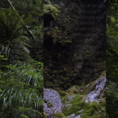
permesso di
la biodiversità
conservare
imbarazza il
immutato nel
visitatore e lo
tempo un
fa sentire
microclima
quasi un
subtropicale
,
intruso in
molto raro e
questo
tipico di paesi
microcosmo
a forte
di piante rare,
piovosità
simpatici
come il sud-
animaletti e
est asiatico.
giochi
Specie
d’acqua
vegetali di
prodotti dalle
epoche
numerose
lontanissime
cascate.
costituiscono
l’habitat
ideale per un
ricco