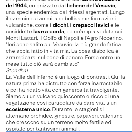
del 1944
lichene del Vesuvio
, colonizzate dal
,
una specie endemica dai riflessi argentati. Lungo
il cammino si ammirano bellissime formazioni
dicchi
crepacci lavici
vulcaniche, come i
, i
e le
lave a corda
cosiddette
, ed un’ampia veduta sui
Monti Lattari, il Golfo di Napoli e l’Agro Nocerino.
“Ieri sono salito sul Vesuvio: la più grande fatica
che abbia fatto in vita mia. La cosa diabolica è
arrampicarsi sul cono di cenere. Forse entro un
mese tutto ciò sarà cambiato”
Stendhal
La Valle dell’Inferno è un luogo di contrasti. Qui la
natura prima ha distrutto con forza inarrestabile
e poi ha ridato vita con generosità travolgente.
Siamo su un vulcano quiescente e ricco di una
vegetazione così particolare da dare vita a un
ecosistema unico
. Durante le stagioni si
alternano orchidee, ginestre, papaveri, valeriane
che crescono su un terreno molto fertile ed
ospitale per tantissimi animali.