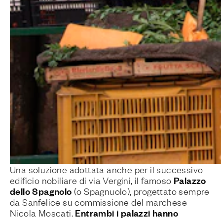
Una soluzione adottata anche per il successivo
Palazzo
edificio nobiliare di via Vergini, il famoso
dello Spagnolo
(o Spagnuolo), progettato sempre
da Sanfelice su commissione del marchese
Entrambi i palazzi hanno
Nicola Moscati.