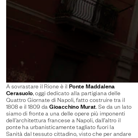
Ponte Maddalena
A sovrastare il Rione è il
Cerasuolo
, oggi dedicato alla partigiana delle
Quattro Giornate di Napoli, fatto costruire tra il
Gioacchino Murat
1808 e il 1809 da
. Se da un lato
siamo di fronte a una delle opere più imponenti
dell’architettura francese a Napoli, dall’altro il
ponte ha urbanisticamente tagliato fuori la
Sanità dal tessuto cittadino, visto che per andare