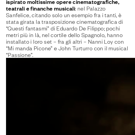
ispirato moltissime opere cinematografiche,
teatrali e finanche musicali
: nel Palazzo
Sanfelice, citando solo un esempio fra i tanti, è
stata girata la trasposizione cinematografica di
“Questi fantasmi” di Eduardo De Filippo; pochi
metri più in là, nel cortile dello Spagnolo, hanno
installato i loro set – fra gli altri – Nanni Loy con
“Mi manda Picone” e John Turturro con il musical
“Passione”.