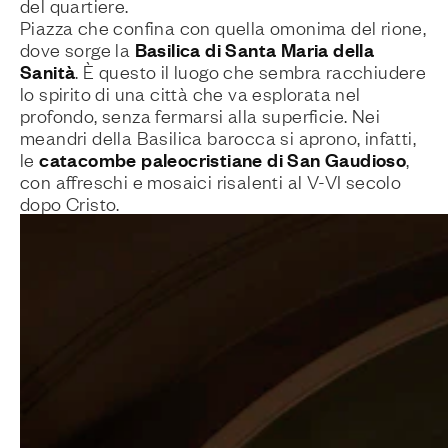
del quartiere.
Piazza che confina con quella omonima del rione,
Basilica di Santa Maria della
dove sorge la
Sanità
. È questo il luogo che sembra racchiudere
lo spirito di una città che va esplorata nel
profondo, senza fermarsi alla superficie. Nei
meandri della Basilica barocca si aprono, infatti,
catacombe paleocristiane di San Gaudioso
le
,
con affreschi e mosaici risalenti al V-VI secolo
dopo Cristo.