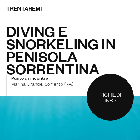
TRENTAREMI
DIVING E
SNORKELING IN
PENISOLA
SORRENTINA
Punto di incontro
Marina Grande, Sorrento (NA)
RICHIEDI
INFO