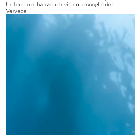
Un banco di barracuda vicino lo scoglio del
Vervece