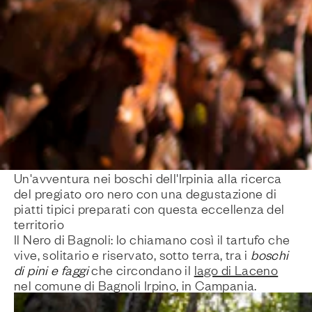
Un'avventura nei boschi dell'Irpinia alla ricerca
del pregiato oro nero con una degustazione di
piatti tipici preparati con questa eccellenza del
territorio
Il Nero di Bagnoli: lo chiamano così il tartufo che
vive, solitario e riservato, sotto terra, tra i
boschi
di pini e faggi
che circondano il
lago di Laceno
nel comune di Bagnoli Irpino, in Campania.