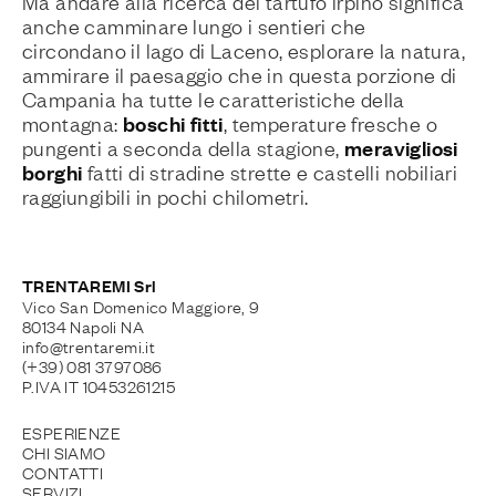
Ma andare alla ricerca del tartufo irpino significa
anche camminare lungo i sentieri che
circondano il lago di Laceno, esplorare la natura,
ammirare il paesaggio che in questa porzione di
Campania ha tutte le caratteristiche della
boschi fitti
montagna:
, temperature fresche o
meravigliosi
pungenti a seconda della stagione,
borghi
fatti di stradine strette e castelli nobiliari
raggiungibili in pochi chilometri.
TRENTAREMI Srl
Vico San Domenico Maggiore, 9
80134 Napoli NA
info@trentaremi.it
(+39) 081 3797086
P.IVA IT 10453261215
ESPERIENZE
CHI SIAMO
CONTATTI
SERVIZI