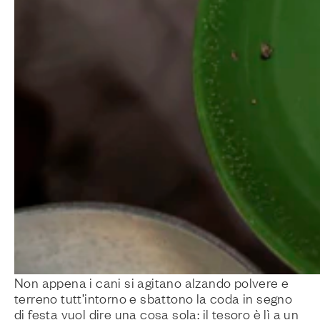
Non appena i cani si agitano alzando polvere e
terreno tutt’intorno e sbattono la coda in segno
di festa vuol dire una cosa sola: il tesoro è lì a un