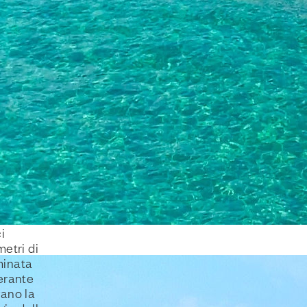
i
metri di
inata
erante
ano la