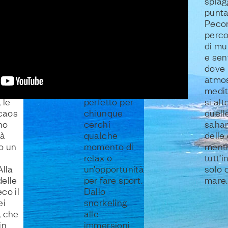
mare aperto e
spiag
.
lucente,
punta
senza confini
Pecor
 del
e senza limiti,
perco
e è
grazie al
di mu
tico
quale tutto
e sent
nto
sembra
dove 
ra. Il
possibile. Ed è
atmo
è
un luogo
medi
 le
perfetto per
si al
 caos
chiunque
quell
no
cerchi
sahar
tà
qualche
delle
o un
momento di
ment
relax o
tutt’i
Alla
un’opportunità
solo 
delle
per fare sport.
mare.
co il
Dallo
ei
snorkeling
, che
alle
in
immersioni