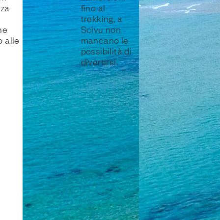
nza
fino al
trekking, a
he
Scivu non
 alle
mancano le
possibilità di
divertirsi.