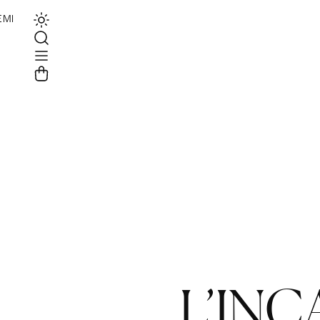
EMI
L’INC