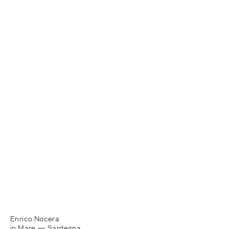
Enrico Nocera
in Mare —
Sardegna