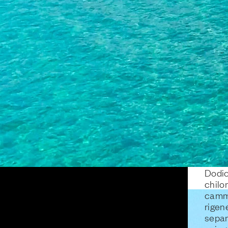
o
Ph. Enrico
Scivu fa bene
Ph. Enrico
Dodic
Nocera
alla testa e al
Nocera
chilo
ione
cuore. Il
camm
a di
profumo di
rigen
gigli
salsedine, il
separ