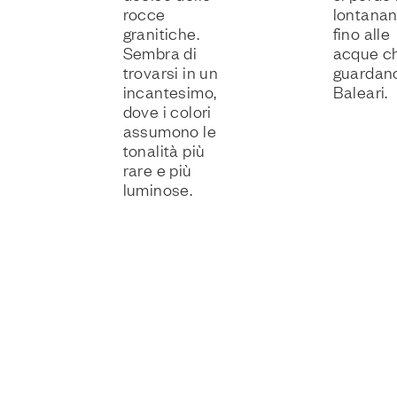
rocce
lontana
granitiche.
fino alle
Sembra di
acque c
trovarsi in un
guardano
incantesimo,
Baleari.
dove i colori
assumono le
tonalità più
rare e più
luminose.