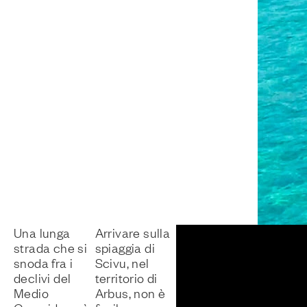
Una lunga
Arrivare sulla
Seicent
strada che si
spiaggia di
ettari di
snoda fra i
Scivu, nel
vegetaz
declivi del
territorio di
puntellat
Medio
Arbus, non è
ginestre, 