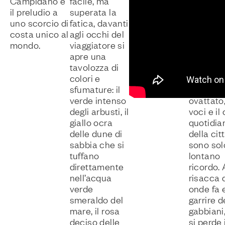
Campidano è
facile, ma
di mare,
il preludio a
superata la
lentischi
uno scorcio di
fatica, davanti
Un’oasi
costa unico al
agli occhi del
protetta
mondo.
viaggiatore si
WWF ch
apre una
un auten
tavolozza di
monume
colori e
della natu
sfumature: il
silenzio 
verde intenso
ovattato,
degli arbusti, il
voci e il
giallo ocra
quotidia
delle dune di
della cit
sabbia che si
sono sol
tuffano
lontano
direttamente
ricordo. 
nell’acqua
risacca 
verde
onde fa e
smeraldo del
garrire d
mare, il rosa
gabbiani
deciso delle
si perde 