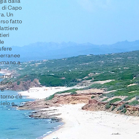
gia dalla
 di Capo
a. Un
rso fatto
lattiere
ieri
le
sfere
terranee
ternano a
e
iane
 dune,
re
ntorno c’è
cielo e