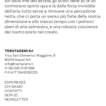
sin dalla fine dell'estate, gli scatti delle ali di un
cormorano spinto qua e là dalla forza invisibile
dell'aria: tutto serve a ritrovare una percezione
netta, che ci porta un senso più forte della nostra
dimensione e allo stesso tempo con i polmoni
pieni di aria salmastra, e una robusta coscienza
del nostro posto nel creato.
TRENTAREMI Srl
Vico San Domenico Maggiore, 9
80134 Napoli NA
info@trentaremi.it
(+39) 081 3797086
P.IVA IT 10453261215
ESPERIENZE
CHI SIAMO
CONTATTI
SERVIZI
NEWSLETTER